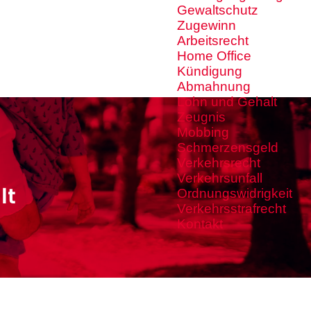
Gewaltschutz
Zugewinn
Arbeitsrecht
Home Office
Kündigung
Abmahnung
Lohn und Gehalt
Zeugnis
Mobbing
Schmerzensgeld
Verkehrsrecht
Verkehrsunfall
lt
Ordnungswidrigkeit
Verkehrsstrafrecht
Kontakt