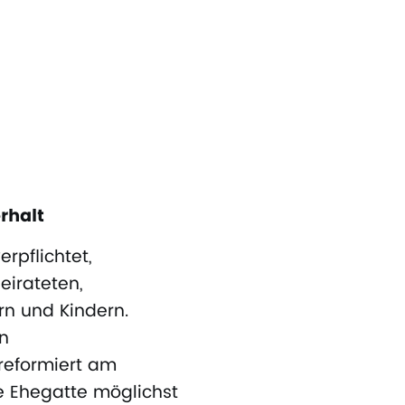
rhalt
rpflichtet,
eirateten,
n und Kindern.
n
reformiert am
ne Ehegatte möglichst