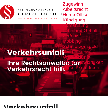
Zugewinn
Arbeitsrecht
Home Office
Kündigung
Abmahnung
Lohn und Gehalt
Zeugnis
Mobbing
Schmerzensgeld
Verkehrsunfall
Verkehrsrecht
Verkehrsunfall
Ihre Rechtsanwältin für
Ordnungswidrigkeit
Verkehrsrecht hilft
Verkehrsstrafrecht
Kontakt
Verkehrsunfall